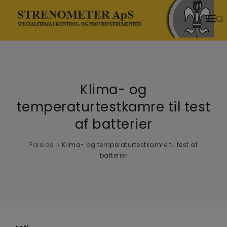
HJEM
PRODUKTER
Klima- og
SENESTE NYT
temperaturtestkamre til test
NYHEDER
af batterier
TEMASIDER
Forside
Klima- og temperaturtestkamre til test af
batterier
VIDENSCENTER
DOWNLOADS
VIDEOER
OM OS