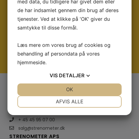
Ring og få en snak med os i dag på tlf:
med data, du tidligere har givet dem eller
+45 45 95 07 00
eller på mail:
de har indsamlet gennem din brug af deres
tjenester. Ved at klikke på 'OK' giver du
salg@strenometer.dk
samtykke til disse formål.
Vi sidder altid klar med rådgivning og et godt
tilbud
Læs mere om vores brug af cookies og
behandling af persondata på vores
KONTAKT OS
hjemmeside.
VIS
DETALJER
JA
NEJ
OK
JA
NEJ
NØDVENDIGE
PRÆFERENCER
AFVIS ALLE
Kongevejen 213, DK-2830 Virum
JA
NEJ
JA
NEJ
+ 45 45 95 07 00
MARKETING
STATISTIK
salg@strenometer.dk
STRENOMETER APS