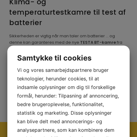
Klima- og
temperaturtestkamre til test af
ENGLISH
batterier
Sikkerheden er vigtig når man taler om batterier … og
denne kan garanteres med de nye
TESTA BT-kamre
fra
Aralab.
Samtykke til cookies
Aralab TESTA BT-kamre leverer et kontrolleret miljø, der
efterligner de forskellige temperatur- og fugtforhold, som
Vi og vores samarbejdspartnere bruger
batterier kan støde på gennem deres livscyklus. Det
teknologier, herunder cookies, til at
betyder at vi kan tilbyde en lang række forskellige løsninger
indsamle oplysninger om dig til forskellige
til sikre, pålidelige og avancerede batteritest.
formål, herunder: Tilpasning af annoncering,
Læs mere om TESTA BT-kamrene her:
Aralab TESTA BT
bedre brugeroplevelse, funktionalitet,
statistik og marketing. Disse oplysninger
kan blive delt med annoncerings- og
analysepartnere, som kan kombinere dem