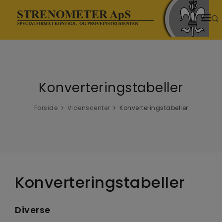
HJEM
PRODUKTER
Konverteringstabeller
SENESTE NYT
NYHEDER
Forside
Videnscenter
Konverteringstabeller
TEMASIDER
VIDENSCENTER
DOWNLOADS
Konverteringstabeller
VIDEOER
Diverse
OM OS