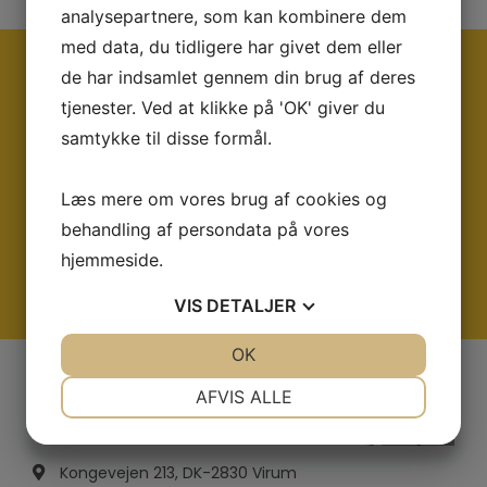
analysepartnere, som kan kombinere dem
med data, du tidligere har givet dem eller
de har indsamlet gennem din brug af deres
Ring og få en snak med os i dag på tlf:
tjenester. Ved at klikke på 'OK' giver du
+45 45 95 07 00
eller på mail:
samtykke til disse formål.
salg@strenometer.dk
Vi sidder altid klar med rådgivning og et godt
Læs mere om vores brug af cookies og
tilbud
behandling af persondata på vores
hjemmeside.
KONTAKT OS
VIS
DETALJER
JA
NEJ
OK
JA
NEJ
NØDVENDIGE
PRÆFERENCER
AFVIS ALLE
JA
NEJ
JA
NEJ
MARKETING
STATISTIK
Kongevejen 213, DK-2830 Virum