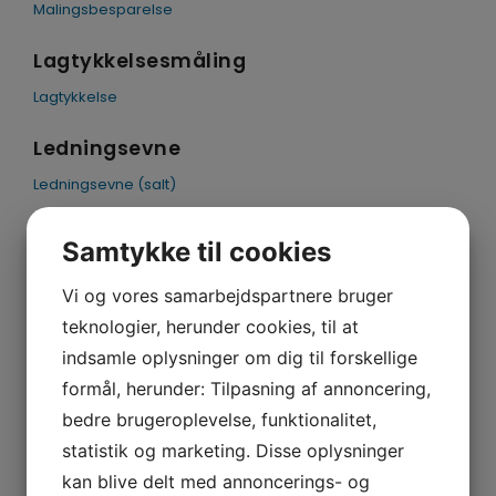
Malingsbesparelse
ENGLISH
Lagtykkelsesmåling
Lagtykkelse
Ledningsevne
Ledningsevne (salt)
Poresøgning
Samtykke til cookies
Poresøgning
Vi og vores samarbejdspartnere bruger
Vedhæftning
teknologier, herunder cookies, til at
indsamle oplysninger om dig til forskellige
Vedhæftning
formål, herunder: Tilpasning af annoncering,
Viskositet
bedre brugeroplevelse, funktionalitet,
Viskositetsdefinitioner
statistik og marketing. Disse oplysninger
Viskositetsfaktorer
kan blive delt med annoncerings- og