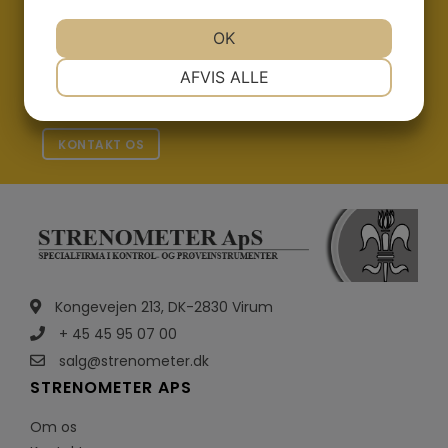
salg@strenometer.dk
JA
NEJ
OK
JA
NEJ
Vi sidder altid klar med rådgivning og et godt
NØDVENDIGE
PRÆFERENCER
AFVIS ALLE
tilbud
JA
NEJ
JA
NEJ
MARKETING
STATISTIK
KONTAKT OS
Kongevejen 213, DK-2830 Virum
+ 45 45 95 07 00
salg@strenometer.dk
STRENOMETER APS
Om os