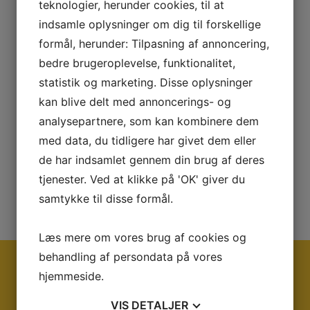
en NT-cutter, eller med en kniv af en vis bredde, for på den
teknologier, herunder cookies, til at
måde at få et åbent stykke.
indsamle oplysninger om dig til forskellige
formål, herunder: Tilpasning af annoncering,
Se vores instrumenter til måling efter gittersnitmetoden her:
Vedhæftning, gittersnit
bedre brugeroplevelse, funktionalitet,
statistik og marketing. Disse oplysninger
Dollymetoden:
kan blive delt med annoncerings- og
Foregår ved at en dolly limes fast på
analysepartnere, som kan kombinere dem
overfladen hvorefter der trækkes til
med data, du tidligere har givet dem eller
dollyen springer af, eller indtil en
de har indsamlet gennem din brug af deres
foreskreven trækstyrke er opnået.
tjenester. Ved at klikke på 'OK' giver du
Se vores instrumenter til måling efter gittersnitmetoden her:
samtykke til disse formål.
Vedhæftning, dolly
Læs mere om vores brug af cookies og
behandling af persondata på vores
Ring og få en snak med os i dag på tlf:
hjemmeside.
+45 45 95 07 00
eller på mail:
VIS
DETALJER