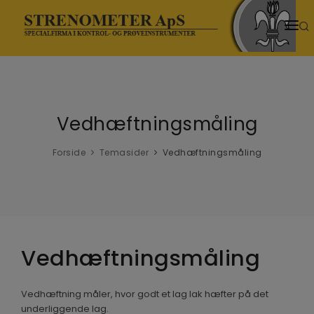
HJEM
PRODUKTER
Vedhæftningsmåling
SENESTE NYT
NYHEDER
Forside
Temasider
Vedhæftningsmåling
TEMASIDER
VIDENSCENTER
DOWNLOADS
Vedhæftningsmåling
VIDEOER
Vedhæftning måler, hvor godt et lag lak hæfter på det
underliggende lag.
OM OS