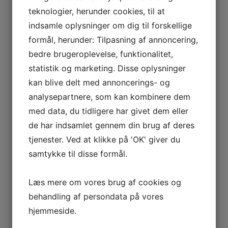
teknologier, herunder cookies, til at
Strenometer ApS vil fremme menneskerettighederne i hele
indsamle oplysninger om dig til forskellige
vores leverandørkæde. Vi forventer at vores leverandører
overholder de samme standarder og værdier vedrørende
formål, herunder: Tilpasning af annoncering,
menneskerettigheder som os.
bedre brugeroplevelse, funktionalitet,
statistik og marketing. Disse oplysninger
Privatliv og databeskyttelse:
kan blive delt med annoncerings- og
Vi vil respektere retten til privatliv og beskytte personlige
analysepartnere, som kan kombinere dem
data i overensstemmelse med gældende
databeskyttelseslovgivning. Alle data vil blive behandlet
med data, du tidligere har givet dem eller
med fortrolighed og sikkerhed.
de har indsamlet gennem din brug af deres
tjenester. Ved at klikke på 'OK' giver du
Uddannelse og bevidsthed:
samtykke til disse formål.
Vi vil uddanne vores medarbejdere og interessenter om
vigtigheden af menneskerettigheder og denne politik.
Læs mere om vores brug af cookies og
Bevidsthedsfremmende initiativer vil blive gennemført for at
fremme en kultur der prioriterer respekt for
behandling af persondata på vores
menneskerettighederne.
hjemmeside.
Rapportering og opfølgning: