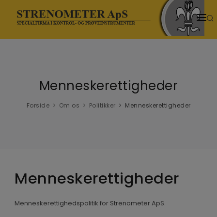
HJEM
PRODUKTER
Menneskerettigheder
SENESTE NYT
NYHEDER
Forside
Om os
Politikker
Menneskerettigheder
TEMASIDER
VIDENSCENTER
DOWNLOADS
Menneskerettigheder
VIDEOER
Menneskerettighedspolitik for Strenometer ApS.
OM OS