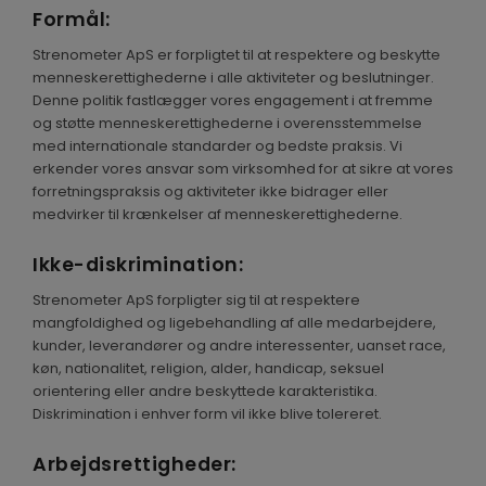
Formål:
ENGLISH
Strenometer ApS er forpligtet til at respektere og beskytte
menneskerettighederne i alle aktiviteter og beslutninger.
Denne politik fastlægger vores engagement i at fremme
og støtte menneskerettighederne i overensstemmelse
med internationale standarder og bedste praksis. Vi
erkender vores ansvar som virksomhed for at sikre at vores
forretningspraksis og aktiviteter ikke bidrager eller
medvirker til krænkelser af menneskerettighederne.
Ikke-diskrimination:
Strenometer ApS forpligter sig til at respektere
mangfoldighed og ligebehandling af alle medarbejdere,
kunder, leverandører og andre interessenter, uanset race,
køn, nationalitet, religion, alder, handicap, seksuel
orientering eller andre beskyttede karakteristika.
Diskrimination i enhver form vil ikke blive tolereret.
Arbejdsrettigheder: