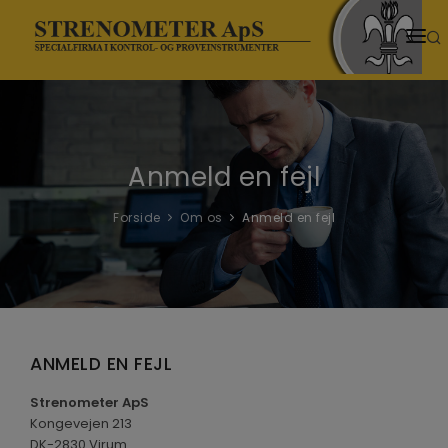
HJEM
PRODUKTER
Anmeld en fejl
SENESTE NYT
NYHEDER
Forside
Om os
Anmeld en fejl
TEMASIDER
VIDENSCENTER
DOWNLOADS
ANMELD EN FEJL
VIDEOER
Strenometer ApS
Kongevejen 213
OM OS
DK-2830 Virum