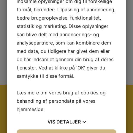
indsamle oplysninger om dig til forskellige
Tekstilnyt nr. 6 (august 2010)
formål, herunder: Tilpasning af annoncering,
bedre brugeroplevelse, funktionalitet,
TekstilNyt nr. 5 (april 2010)
statistik og marketing. Disse oplysninger
TekstilNyt nr. 4 (november 2009)
kan blive delt med annoncerings- og
analysepartnere, som kan kombinere dem
TekstilNyt nr. 3 (maj 2009)
med data, du tidligere har givet dem eller
TekstilNyt nr. 2 (januar 2009)
de har indsamlet gennem din brug af deres
tjenester. Ved at klikke på 'OK' giver du
TekstilNyt nr. 1 (februar 2008)
samtykke til disse formål.
Læs mere om vores brug af cookies og
Ring og få en snak med os i dag på tlf:
behandling af persondata på vores
+45 45 95 07 00
eller på mail:
hjemmeside.
salg@strenometer.dk
VIS
DETALJER
Vi sidder altid klar med rådgivning og et godt