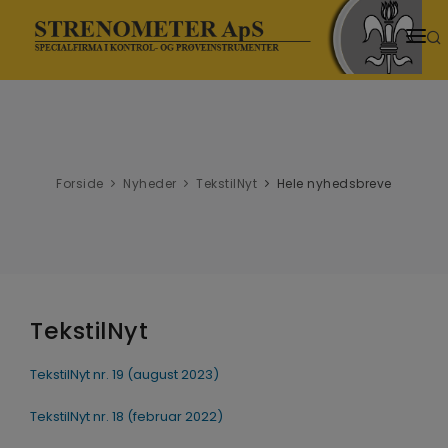
HJEM
PRODUKTER
SENESTE NYT
Forside
Nyheder
TekstilNyt
Hele nyhedsbreve
NYHEDER
TEMASIDER
VIDENSCENTER
TekstilNyt
DOWNLOADS
TekstilNyt nr. 19 (august 2023)
VIDEOER
TekstilNyt nr. 18 (februar 2022)
OM OS