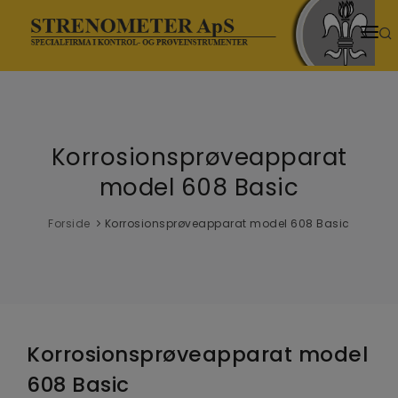
HJEM
PRODUKTER
Korrosionsprøveapparat
SENESTE NYT
model 608 Basic
NYHEDER
Forside
Korrosionsprøveapparat model 608 Basic
TEMASIDER
VIDENSCENTER
DOWNLOADS
Korro­sionsprøveapparat model
VIDEOER
608 Basic
OM OS