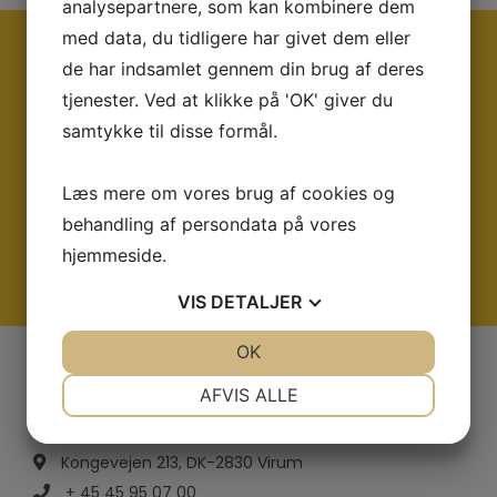
analysepartnere, som kan kombinere dem
med data, du tidligere har givet dem eller
Ring og få en snak med os i dag på tlf:
de har indsamlet gennem din brug af deres
+45 45 95 07 00
tjenester. Ved at klikke på 'OK' giver du
eller på mail:
samtykke til disse formål.
salg@strenometer.dk
Vi sidder altid klar med rådgivning og et godt
Læs mere om vores brug af cookies og
tilbud
behandling af persondata på vores
hjemmeside.
KONTAKT OS
VIS
DETALJER
JA
NEJ
OK
JA
NEJ
NØDVENDIGE
PRÆFERENCER
AFVIS ALLE
JA
NEJ
JA
NEJ
Kongevejen 213, DK-2830 Virum
MARKETING
STATISTIK
+ 45 45 95 07 00