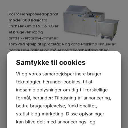
ENGLISH
Korro­sionsprøveapparat
model 608 Basic
fra
Erichsen GmbH & Co. KG er
et brugevenligt og
driftssikkert prøvekammer,
som ved hjælp af sprøjtetåge og kondensklima simulerer
aggressive miljøer og måler korrosionsbestandighed.
Samtykke til cookies
Model 608 Basic er konstrueret i slagfast, miljøvenlig
polypropylen og fås med kammerstørrelserne 400 l, 1.000 l
Vi og vores samarbejdspartnere bruger
og 2.000 l. Det styres via et PLC-system og en brugervenlig
touchskærm. Der er forudprogrammeret fem
teknologier, herunder cookies, til at
standardprogrammer og mulighed for at opsætte et
indsamle oplysninger om dig til forskellige
brugerdefineret sjette program.
formål, herunder: Tilpasning af annoncering,
Læs mere her:
Korro­sionsprøveapparat model 608 Basic
bedre brugeroplevelse, funktionalitet,
statistik og marketing. Disse oplysninger
kan blive delt med annoncerings- og