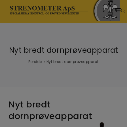
HJEM
PRODUKTER
Nyt bredt dornprøveapparat
SENESTE NYT
NYHEDER
Forside
Nyt bredt dornprøveapparat
TEMASIDER
VIDENSCENTER
DOWNLOADS
Nyt bredt
dornprøveapparat
VIDEOER
OM OS