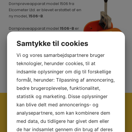
Dornprøveapparat model 1506 fra
Elcometer Ltd. er blevet erstattet af en
ENGLISH
ny model,
1506-B
.
Dornprøveapparat model
1506-B
er
bredere end forgængeren og kan
bruges på prøveplader der måler op
Samtykke til cookies
til 76,2 mm i bredden.
Vi og vores samarbejdspartnere bruger
Læs mere om om model 1506-B her:
Dornprøveapparat
teknologier, herunder cookies, til at
model 1506-B
indsamle oplysninger om dig til forskellige
formål, herunder: Tilpasning af annoncering,
bedre brugeroplevelse, funktionalitet,
statistik og marketing. Disse oplysninger
kan blive delt med annoncerings- og
Ring og få en snak med os i dag på tlf:
analysepartnere, som kan kombinere dem
+45 45 95 07 00
eller på mail:
med data, du tidligere har givet dem eller
salg@strenometer.dk
de har indsamlet gennem din brug af deres