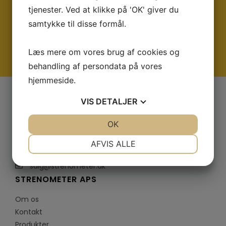
tjenester. Ved at klikke på 'OK' giver du
Vi sidder altid klar med rådgivning og et godt
samtykke til disse formål.
tilbud
Læs mere om vores brug af cookies og
KONTAKT OS
behandling af persondata på vores
hjemmeside.
VIS
DETALJER
JA
NEJ
OK
JA
NEJ
Kongevejen 213, DK-2830 Virum
NØDVENDIGE
PRÆFERENCER
AFVIS ALLE
+ 45 45 95 07 00
JA
NEJ
JA
NEJ
salg@strenometer.dk
MARKETING
STATISTIK
STRENOMETER APS
Om os
Kontakt
Produkter